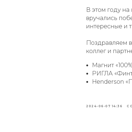
В этом году на
вручались поб
интересные и 
Поздравляем в
коллег и парт
Магнит «100%
РИГЛА «Финт
Henderson «
2024-06-07 14:36
С