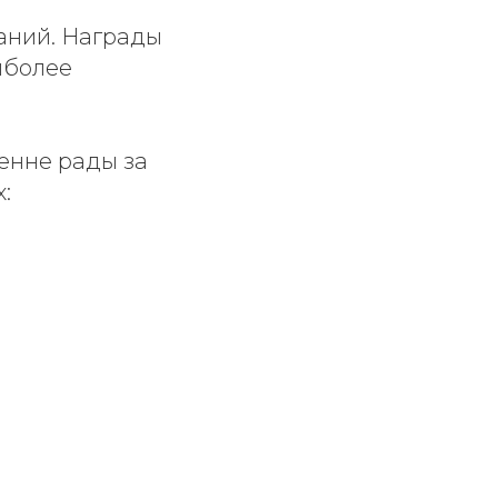
паний. Награды
иболее
енне рады за
: