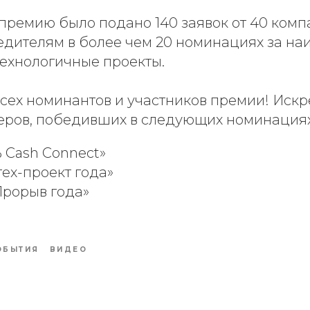
 премию было подано 140 заявок от 40 ком
едителям в более чем 20 номинациях за на
технологичные проекты.
сех номинантов и участников премии! Искр
неров, победивших в следующих номинациях
 Сash Сonnect»
ех-проект года»
Прорыв года»
ОБЫТИЯ
ВИДЕО