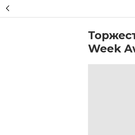
Торжест
Week A