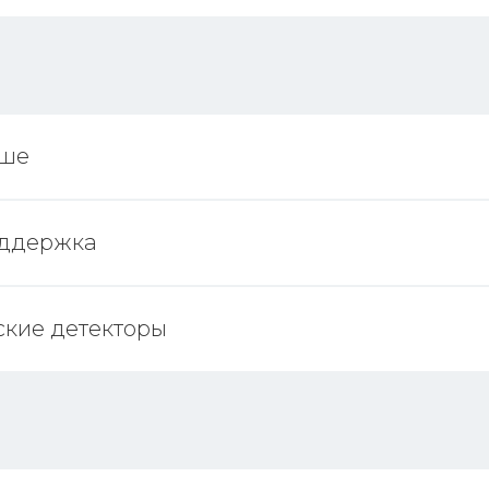
ьше
оддержка
ские детекторы