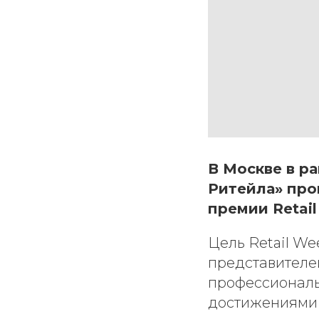
В Москве в р
Ритейла» про
премии Retail
Цель Retail We
представителей
профессионал
достижениями 