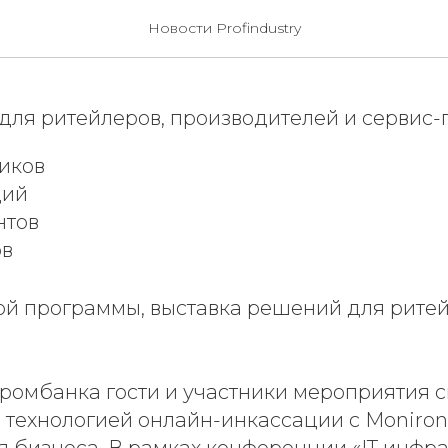
 на Upgrade Retail Вес
Новости Profindustry
 для ритейлеров, производителей и сервис-
иков
ций
нтов
ов
ой программы, выставка решений для ритейл
промбанка гости и участники мероприятия с
с технологией онлайн-инкассации с Moniron