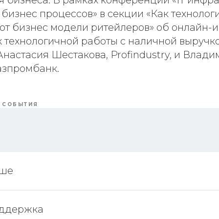
 бизнеса. В рамках конференции «IT инфра
бизнес процессов» в секции «Как технолог
т бизнес модели ритейлеров» об онлайн-и
 технологичной работы с наличной выручк
настасия Шестакова, Profindustry, и Влад
азпромбанк.
СОБЫТИЯ
ьше
оддержка