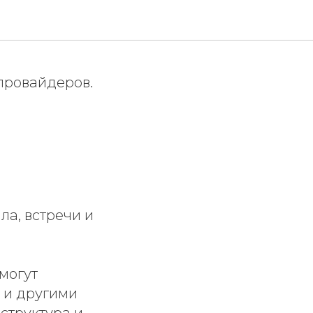
на
провайдеров.
а, встречи и
могут
 и другими