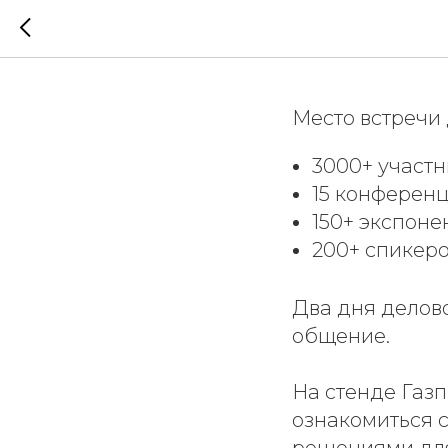
Moniron
Место встречи
3000+ участн
15 конферен
150+ экспоне
200+ спикер
Два дня делов
общение.
На стенде Газ
ознакомиться 