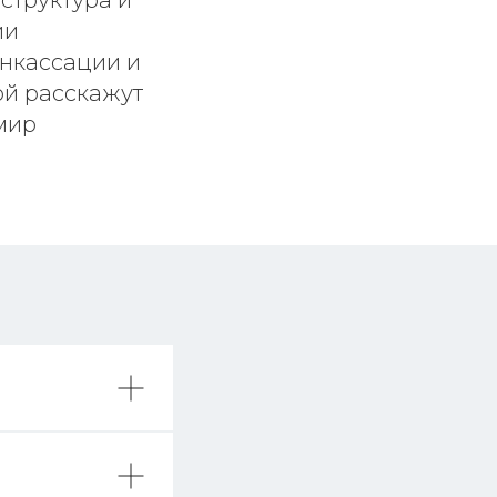
структура и
ии
нкассации и
ой расскажут
имир